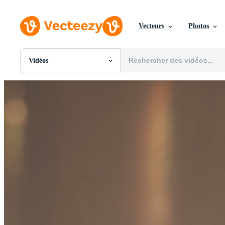
Vecteurs
Photos
Vidéos
Toutes Images
Photos
PNGs
PSDs
SVGs
Modèles
Vecteurs
Vidéos
Motion graphics
Images Éditoriales
Événements Éditoriaux