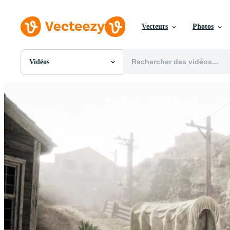
Vecteurs
Photos
Vidéos
Toutes Images
Photos
PNGs
PSDs
SVGs
Modèles
Vecteurs
Vidéos
Motion graphics
Images Éditoriales
Événements Éditoriaux