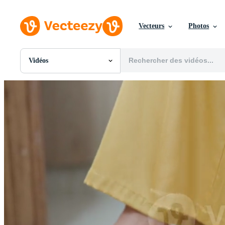
Vecteurs
Photos
Vidéos
Toutes Images
Photos
PNGs
PSDs
SVGs
Modèles
Vecteurs
Vidéos
Motion graphics
Images Éditoriales
Événements Éditoriaux