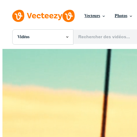
Vecteurs
Photos
Vidéos
Toutes Images
Photos
PNGs
PSDs
SVGs
Modèles
Vecteurs
Vidéos
Motion graphics
Images Éditoriales
Événements Éditoriaux