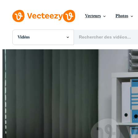
Vecteurs
Photos
Vidéos
Toutes Images
Photos
PNGs
PSDs
SVGs
Modèles
Vecteurs
Vidéos
Motion graphics
Images Éditoriales
Événements Éditoriaux