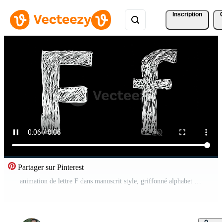
Inscription
Partager sur Pinterest
animation de lettre F dans manuscrit style, griffonné alphabet sur noir Contexte Vidéo Gratuite