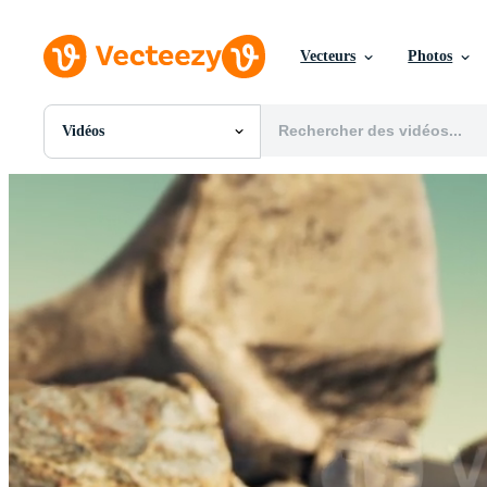
Vecteurs
Photos
Vidéos
Toutes Images
Photos
PNGs
PSDs
SVGs
Modèles
Vecteurs
Vidéos
Motion graphics
Images Éditoriales
Événements Éditoriaux