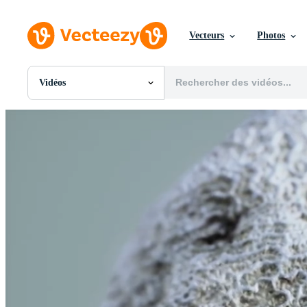
Vecteurs
Photos
Vidéos
Toutes Images
Photos
PNGs
PSDs
SVGs
Modèles
Vecteurs
Vidéos
Motion graphics
Images Éditoriales
Événements Éditoriaux