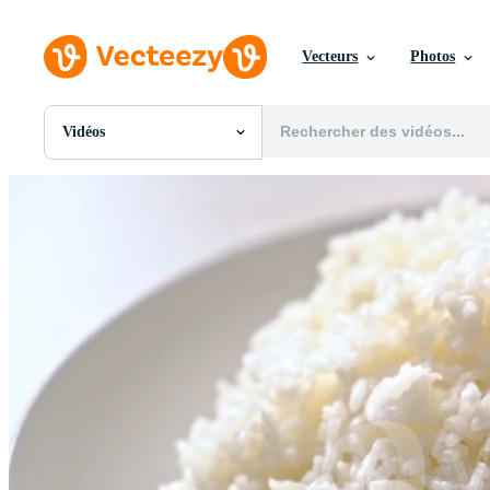
Vecteurs
Photos
Vidéos
Toutes Images
Photos
PNGs
PSDs
SVGs
Modèles
Vecteurs
Vidéos
Motion graphics
Images Éditoriales
Événements Éditoriaux