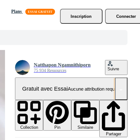
Plans
Inscription
Connecter
Natthapon Ngamnithiporn
Suivre
75 934 Ressources
Gratuit avec Essai
Aucune attribution requise
Collection
Similaire
Pin
Partager