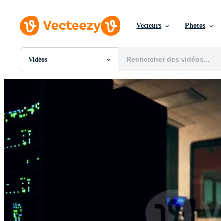
Vecteurs
Photos
Vidéos
Toutes Images
Photos
PNGs
PSDs
SVGs
Modèles
Vecteurs
Vidéos
Motion graphics
Images Éditoriales
Événements Éditoriaux