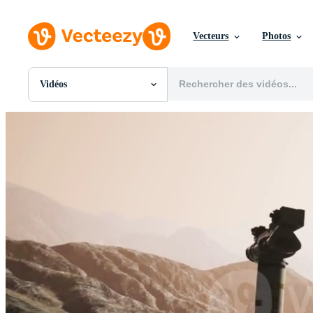
Vecteurs
Photos
Vidéos
Toutes Images
Photos
PNGs
PSDs
SVGs
Modèles
Vecteurs
Vidéos
Motion graphics
Images Éditoriales
Événements Éditoriaux