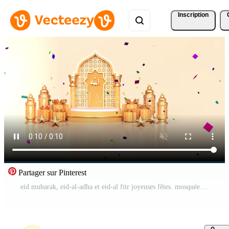
Inscription
Partager sur Pinterest
eid mubarak, eid-al-adha et eid-al fitr joyeuses fêtes. mosquée eid masjid. beau concept de design islamique 4k eid mubarak avec ramadan. Vidéo Pro