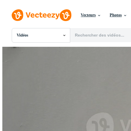
Vecteurs
Photos
Vidéos
Toutes Images
Photos
PNGs
PSDs
SVGs
Modèles
Vecteurs
Vidéos
Motion graphics
Images Éditoriales
Événements Éditoriaux