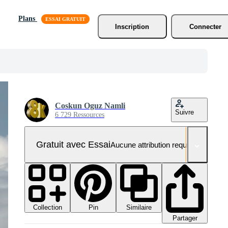
Plans
Inscription
Connecter
Coskun Oguz Namli
Suivre
6 729 Ressources
Gratuit avec Essai
Aucune attribution requise
Collection
Similaire
Pin
Partager