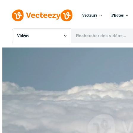
Vecteurs
Photos
Vidéos
Toutes Images
Photos
PNGs
PSDs
SVGs
Modèles
Vecteurs
Vidéos
Motion graphics
Images Éditoriales
Événements Éditoriaux