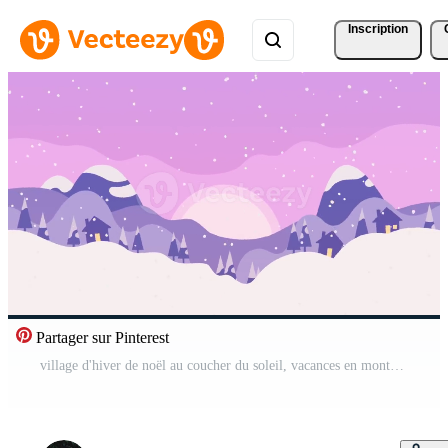
Inscription
Partager sur Pinterest
village d'hiver de noël au coucher du soleil, vacances en montagne vidéo 4k. graphiques animés dessinés à la main avec espace pour la marque de logo ou le texte, couleurs roses. Vidéo Pro