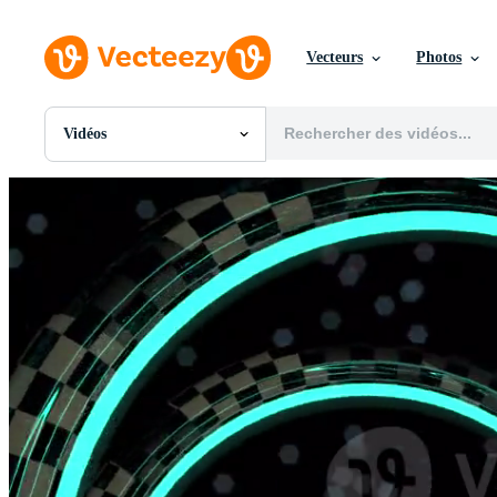
Vecteurs
Photos
Vidéos
Toutes Images
Photos
PNGs
PSDs
SVGs
Modèles
Vecteurs
Vidéos
Motion graphics
Images Éditoriales
Événements Éditoriaux