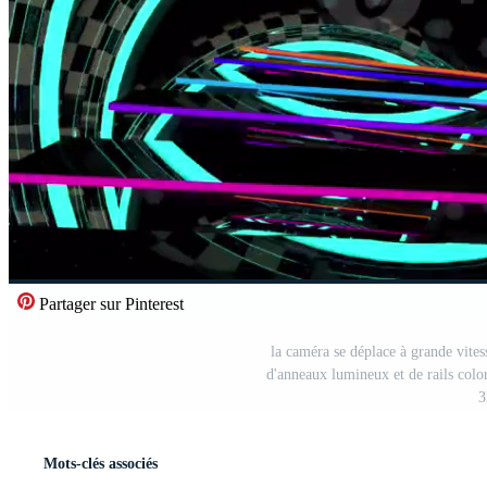
Partager sur Pinterest
la caméra se déplace à grande vite
d'anneaux lumineux et de rails col
3
Mots-clés associés