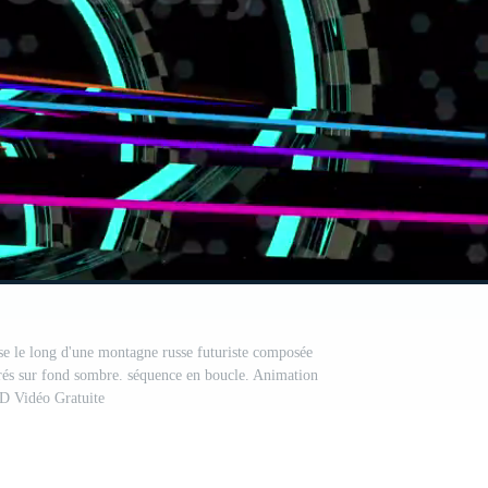
sse le long d'une montagne russe futuriste composée
orés sur fond sombre. séquence en boucle. Animation
D Vidéo Gratuite