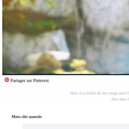
Partager sur Pinterest
fleur d'orchidée de ton rouge miel fl
flou dans 
Mots-clés associés