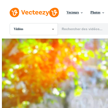
Vecteurs
Photos
Vidéos
Toutes Images
Photos
PNGs
PSDs
SVGs
Modèles
Vecteurs
Vidéos
Motion graphics
Images Éditoriales
Événements Éditoriaux