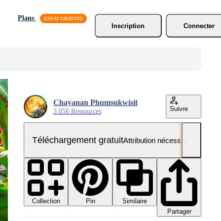
Plans
Inscription
Connecter
Chayanan Phumsukwisit
Suivre
3 056 Ressources
Téléchargement gratuit
Attribution nécessaire
Collection
Similaire
Pin
Partager