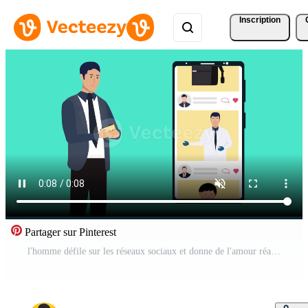
Inscription
Partager sur Pinterest
l'homme défile sur les réseaux sociaux et donne de l'amour réagit aux messages d'animation 4k. animation de personnage plat masculin avec un smartphone à portée de main. concept de réseautage de médias sociaux avec une séquence de téléphone portable 4k. Vidéo Gratuite