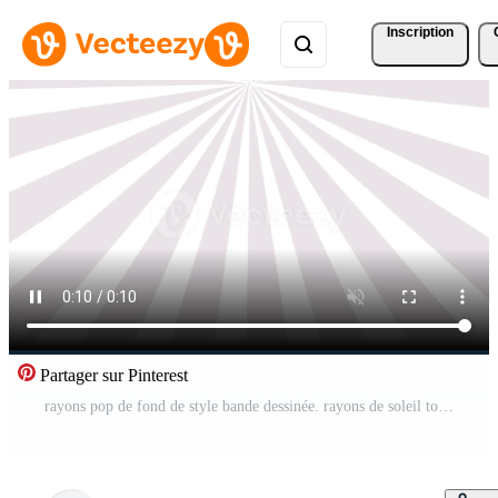
Inscription
Partager sur Pinterest
rayons pop de fond de style bande dessinée. rayons de soleil tournant pour la bande dessinée, le magazine, les messages et plus encore. Animé. 4k Vidéo Gratuite