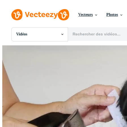
Vecteurs
Photos
Vidéos
Toutes Images
Photos
PNGs
PSDs
SVGs
Modèles
Vecteurs
Vidéos
Motion graphics
Images Éditoriales
Événements Éditoriaux