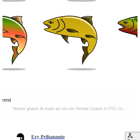
terest
Vecteur gratuit de truite arc-en-ciel Vecteur Gratuit et SVG Gratuit
Ery Prihananto