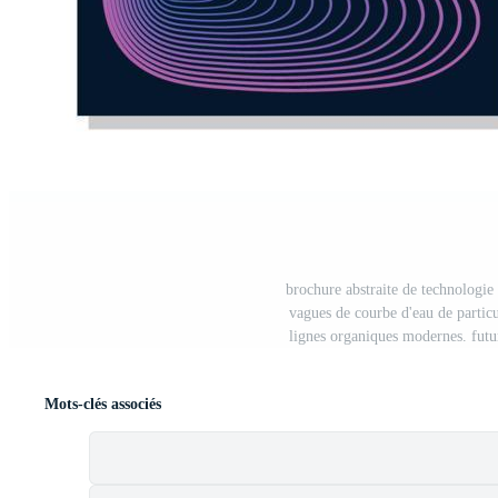
brochure abstraite de technologie 
vagues de courbe d'eau de partic
lignes organiques modernes. futu
Mots-clés associés