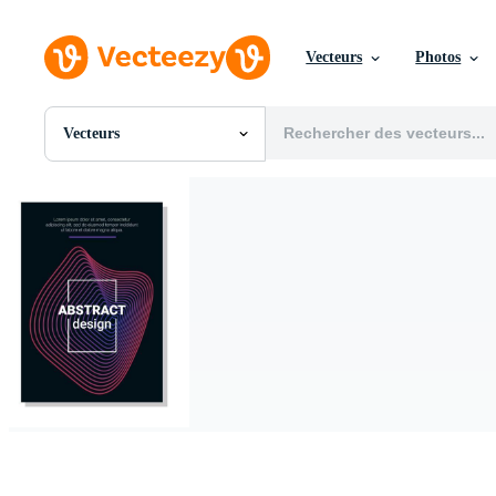
Vecteurs
Photos
Vecteurs
Toutes Images
Photos
PNGs
PSDs
SVGs
Modèles
Vecteurs
Vidéos
Motion graphics
Images Éditoriales
Événements Éditoriaux