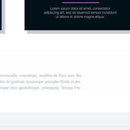
vectorielle, couverture, modèles de flyer avec des
ules de gradient dynamique amorphe fluide et des
risme rétro géométrique, cyberpunk. Vecteur Pro