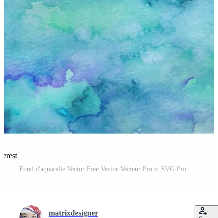
terest
Fond d'aquarelle Vector Free Vector Vecteur Pro et SVG Pro
matrixdesigner