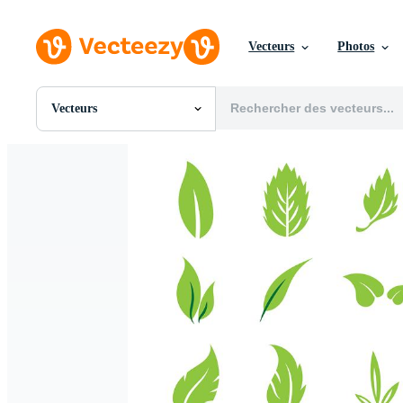
Vecteurs
Photos
Vecteurs
Toutes Images
Photos
PNGs
PSDs
SVGs
Modèles
Vecteurs
Vidéos
Motion graphics
Images Éditoriales
Événements Éditoriaux