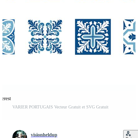
terest
VARIER PORTUGAIS Vecteur Gratuit et SVG Gratuit
visionheldup