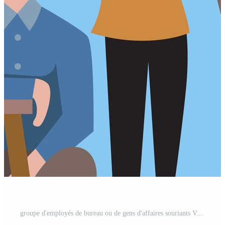
groupe d'employés de bureau ou de gens d'affaires souriants Vecteur Gratuit