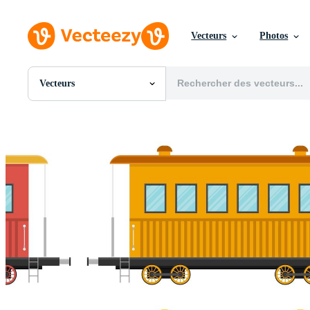
Vecteurs
Photos
Vecteurs
Toutes Images
Photos
PNGs
PSDs
SVGs
Modèles
Vecteurs
Vidéos
Motion graphics
Images Éditoriales
Événements Éditoriaux