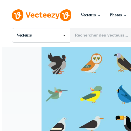
Vecteurs
Photos
Vecteurs
Toutes Images
Photos
PNGs
PSDs
SVGs
Modèles
Vecteurs
Vidéos
Motion graphics
Images Éditoriales
Événements Éditoriaux