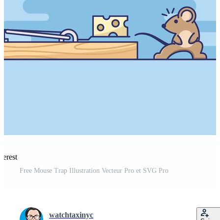
terest
Free Mouse Trap Illustration Vecteur Pro et SVG Pro
watchtaxinyc