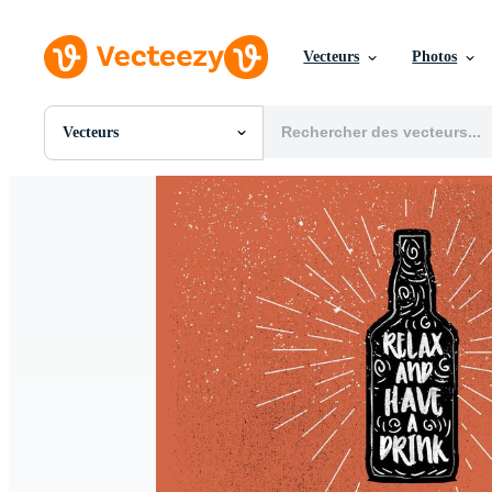
Vecteurs
Photos
Vecteurs
Toutes Images
Photos
PNGs
PSDs
SVGs
Modèles
Vecteurs
Vidéos
Motion graphics
Images Éditoriales
Événements Éditoriaux