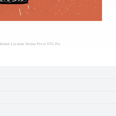
 dessiné à la main Vecteur Pro et SVG Pro