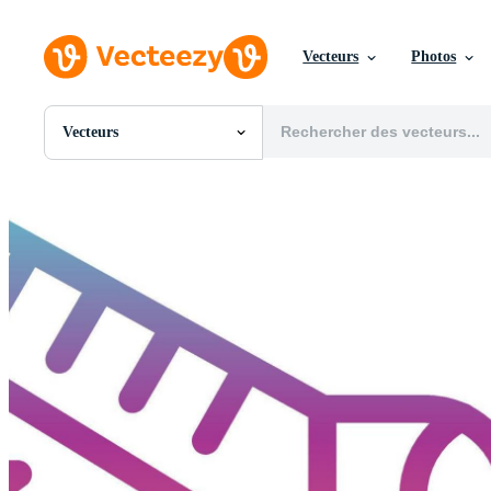
Vecteurs
Photos
Vecteurs
Toutes Images
Photos
PNGs
PSDs
SVGs
Modèles
Vecteurs
Vidéos
Motion graphics
Images Éditoriales
Événements Éditoriaux