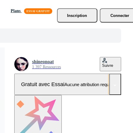
Plans
Inscription
Connecter
shineonoat
Suivre
1 397 Ressources
Gratuit avec Essai
Aucune attribution requise