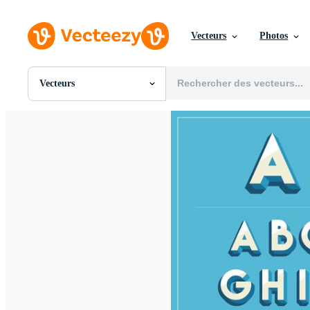
Vecteurs
Photos
Vecteurs
Toutes Images
Photos
PNGs
PSDs
SVGs
Modèles
Vecteurs
Vidéos
Motion graphics
Images Éditoriales
Événements Éditoriaux