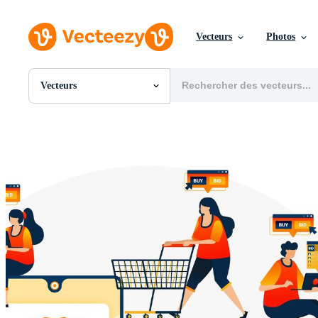
Vecteurs
Photos
Vecteurs
Toutes Images
Photos
PNGs
PSDs
SVGs
Modèles
Vecteurs
Vidéos
Motion graphics
Images Éditoriales
Événements Éditoriaux