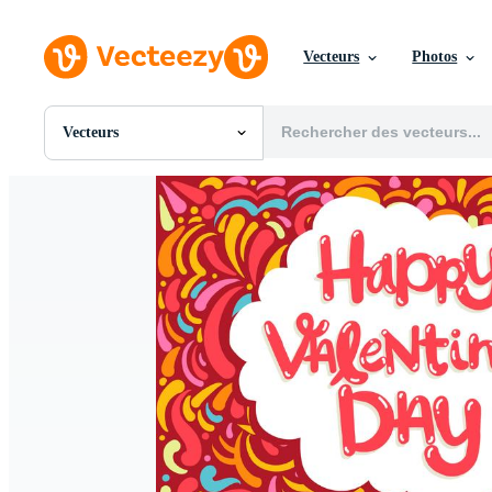
Vecteurs
Photos
Vecteurs
Toutes Images
Photos
PNGs
PSDs
SVGs
Modèles
Vecteurs
Vidéos
Motion graphics
Images Éditoriales
Événements Éditoriaux