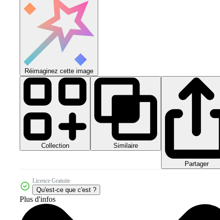
Réimaginez cette image
Collection
Similaire
Partager
Licence Gratuite
Qu'est-ce que c'est ?
Plus d'infos