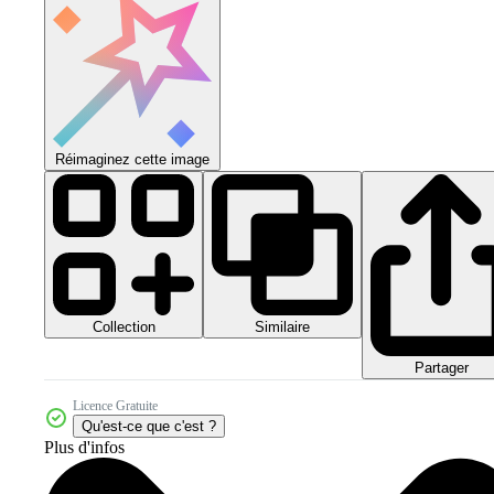
Réimaginez cette image
Collection
Similaire
Partager
Licence Gratuite
Qu'est-ce que c'est ?
Plus d'infos