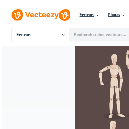
Vecteurs
Photos
Vecteurs
Toutes Images
Photos
PNGs
PSDs
SVGs
Modèles
Vecteurs
Vidéos
Motion graphics
Images Éditoriales
Événements Éditoriaux