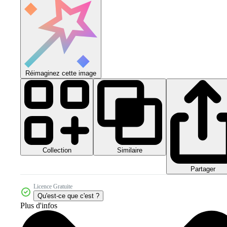
Réimaginez cette image
Collection
Similaire
Partager
Licence Gratuite
Qu'est-ce que c'est ?
Plus d'infos