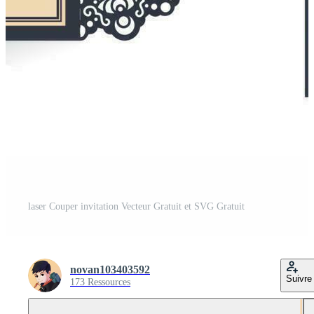
laser Couper invitation Vecteur Gratuit et SVG Gratuit
novan103403592
Suivre
173 Ressources