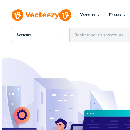
Vecteurs
Photos
Vecteurs
Toutes Images
Photos
PNGs
PSDs
SVGs
Modèles
Vecteurs
Vidéos
Motion graphics
Images Éditoriales
Événements Éditoriaux