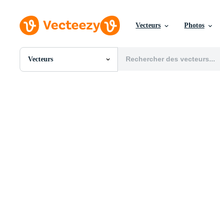
Vecteurs
Photos
Vecteurs
Toutes Images
Photos
PNGs
PSDs
SVGs
Modèles
Vecteurs
Vidéos
Motion graphics
Images Éditoriales
Événements Éditoriaux