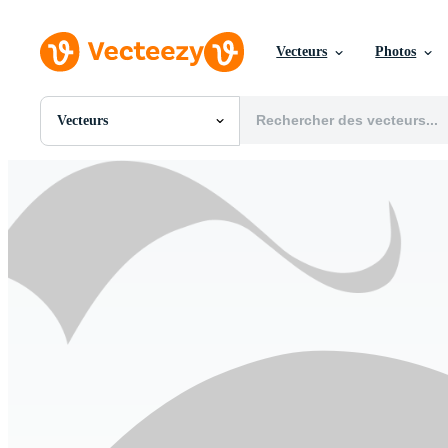
Vecteurs
Photos
Vecteurs
Toutes Images
Photos
PNGs
PSDs
SVGs
Modèles
Vecteurs
Vidéos
Motion graphics
Images Éditoriales
Événements Éditoriaux