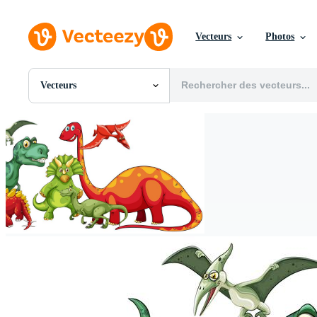
Vecteurs
Photos
Vecteurs
Toutes Images
Photos
PNGs
PSDs
SVGs
Modèles
Vecteurs
Vidéos
Motion graphics
Images Éditoriales
Événements Éditoriaux