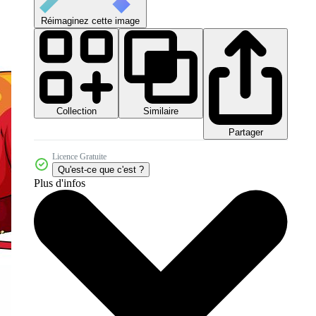
Réimaginez cette image
Collection
Similaire
Partager
Licence Gratuite
Qu'est-ce que c'est ?
Plus d'infos