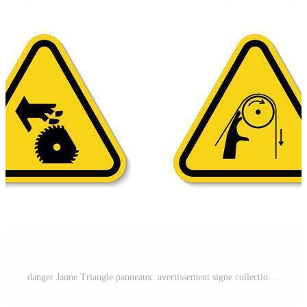
danger Jaune Triangle panneaux. avertissement signe collection. alerte plat symbole ensemble. Vecteur Gratuit