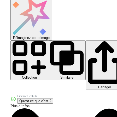
Réimaginez cette image
Collection
Similaire
Partager
Licence Gratuite
Qu'est-ce que c'est ?
Plus d'infos