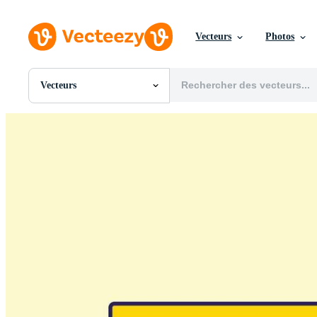
Vecteurs
Photos
Vecteurs
Toutes Images
Photos
PNGs
PSDs
SVGs
Modèles
Vecteurs
Vidéos
Motion graphics
Images Éditoriales
Événements Éditoriaux