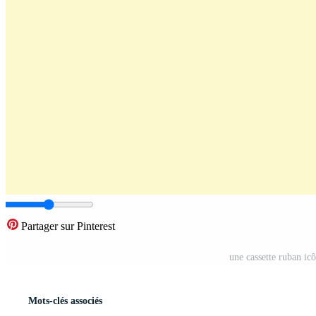
Partager sur Pinterest
une cassette ruban icô
Mots-clés associés