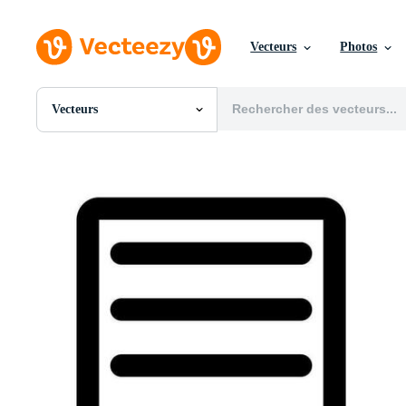
Vecteurs
Photos
Vecteurs
Toutes Images
Photos
PNGs
PSDs
SVGs
Modèles
Vecteurs
Vidéos
Motion graphics
Images Éditoriales
Événements Éditoriaux