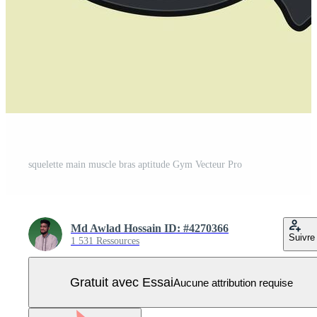
squelette main muscle bras aptitude Gym Vecteur Pro
Md Awlad Hossain ID: #4270366
Suivre
1 531 Ressources
Gratuit avec Essai
Aucune attribution requise