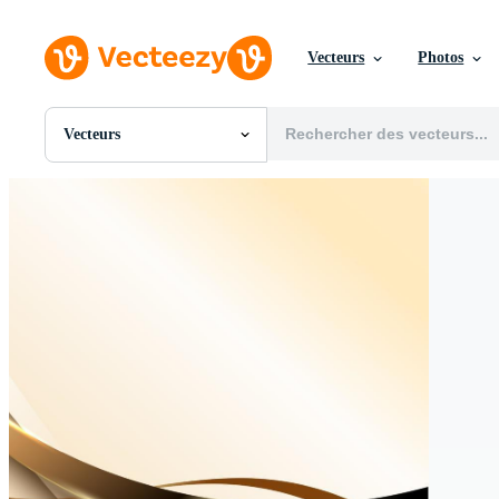
Vecteurs
Photos
Vecteurs
Toutes Images
Photos
PNGs
PSDs
SVGs
Modèles
Vecteurs
Vidéos
Motion graphics
Images Éditoriales
Événements Éditoriaux