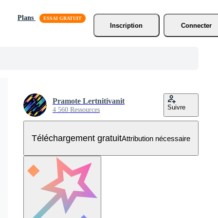
Plans
Inscription
Connecter
Pramote Lertnitivanit
Suivre
4 560 Ressources
Téléchargement gratuit
Attribution nécessaire