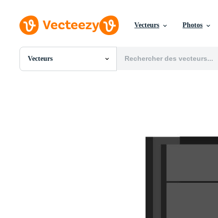
Vecteurs
Photos
Vecteurs
Toutes Images
Photos
PNGs
PSDs
SVGs
Modèles
Vecteurs
Vidéos
Motion graphics
Images Éditoriales
Événements Éditoriaux